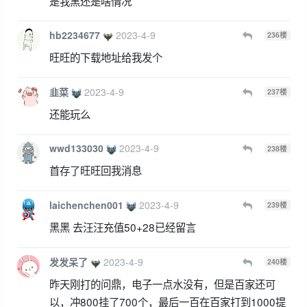
是我黑还是啥情况
hb2234677
2023-4-9
236
楼
旺旺的下载地址给我发个
韭菜
2023-4-9
237
楼
还能玩么
wwd133030
2023-4-9
238
楼
首存了旺旺回我消息
laichenchen001
2023-4-9
239
楼
黑黑 去汪汪充值50+28已经留言
发发呆了
2023-4-9
240
楼
昨天刚打的问鼎，电子一点水没有，但是百家还可
以，冲800挂了700个，最后一百在百家打到1000提