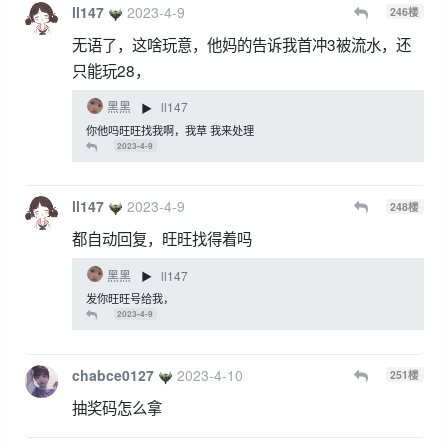
ll147
2023-4-9
246
楼
无语了，这啥玩意，他妈的告诉我首冲3被流水，还
只能玩28，
黑黑
ll147
▶
你他吗旺旺找我啊，我草 我来处理
2023-4-9
ll147
2023-4-9
248
楼
都自动回复，旺旺找得着吗
黑黑
ll147
▶
发你旺旺号给我，
2023-4-9
chabce0127
2023-4-10
251
楼
抽奖码怎么拿