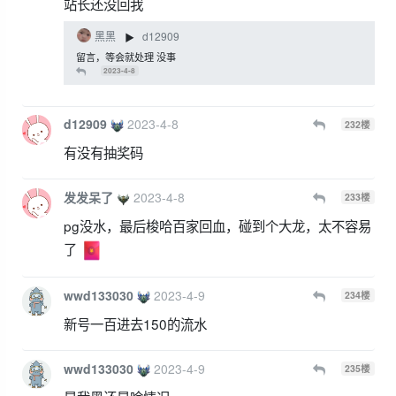
站长还没回我
黑黑
d12909
▶
留言，等会就处理 没事
2023-4-8
d12909
2023-4-8
232
楼
有没有抽奖码
发发呆了
2023-4-8
233
楼
pg没水，最后梭哈百家回血，碰到个大龙，太不容易
了
wwd133030
2023-4-9
234
楼
新号一百进去150的流水
wwd133030
2023-4-9
235
楼