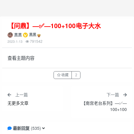
【问鼎】—✅—100+100电子大水
黑黑
黑黑
791542
2023-1-13
查看主题内容
收藏
2
上一篇
下一篇
无更多文章
【南宫老台系列】—✅—
100+100
最新回复
(
535
)