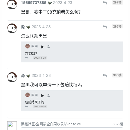
15669737885
2023-4-23
297
楼
黑哥，我中了38充值卷怎么领？
淼
2023-4-23
298
楼
怎么联系黑黑
黑黑
淼
▶
7733227
2023-4-23
淼
2023-4-23
300
楼
黑黑我可以申请一下包赔扶持吗
黑黑
淼
▶
包赔结束了的
2023-4-25
黑黑社区-全网最全白菜收录站-hhsq.cc
537
楼