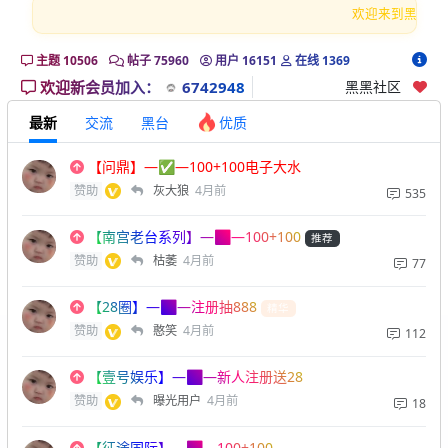
欢迎来到黑黑社区 
主题
10506
帖子
75960
用户
16151
在线
1369
欢迎新会员加入：
6742948
黑黑社区
最新
交流
黑台
优质
【问鼎】—✅—100+100电子大水
赞助
灰大狼
4月前
535
【南宫老台系列】—✅—100+100
推荐
赞助
枯萎
4月前
77
【28圈】—✅—注册抽888
精华
赞助
憨笑
4月前
112
【壹号娱乐】—✅—新人注册送28
赞助
曝光用户
4月前
18
【征途国际】—✅—100+100