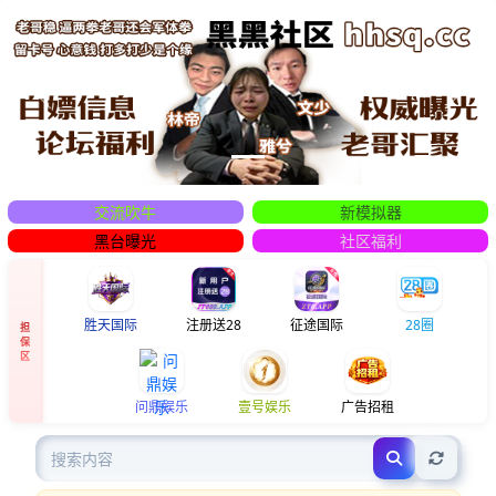
Previous
Next
交流吹牛
新模拟器
黑台曝光
社区福利
胜天国际
注册送28
征途国际
28圈
担
保
区
问鼎娱乐
壹号娱乐
广告招租