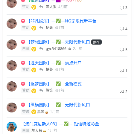
赞助
灰大狼
4月前
3
【非凡娱乐】—✅—NG无限代新平台
赞助
枯萎
4月前
4
【梦想国际】—✅—无限代新风口
推荐
白菜
gyc5418866nb
2月前
5
【胜天国际】—✅—满点开户
赞助
枯萎
4月前
1
【逐梦国际】—✅—全新模式
赞助
憨笑
4月前
2
【纵横国际】—✅—无限代新风口
交流
黑黑
1月前
【澳门威尼斯人03】—✅— 短信特邀彩金
白菜
灰大狼
1月前