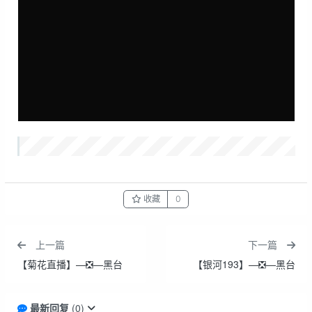
收藏
0
上一篇
下一篇
【菊花直播】—❎—黑台
【银河193】—❎—黑台
最新回复
(
0
)