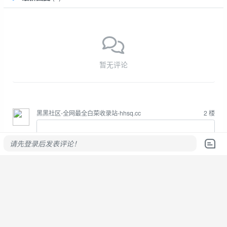
暂无评论
黑黑社区-全网最全白菜收录站-hhsq.cc
2
楼
请先登录后发表评论！
立即登录
或
免费注册
高级回复
回帖
请先登录后发表评论！