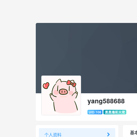
yang588688
UID:108
黑黑撸彩大佬
基
个人资料