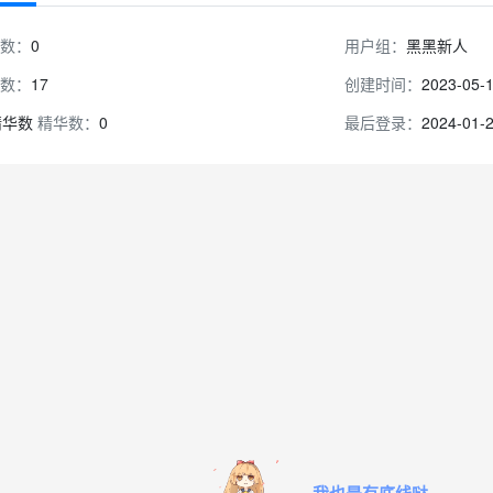
数：
0
用户组：
黑黑新人
数：
17
创建时间：
2023-05-
精华数：
0
最后登录：
2024-01-
我也是有底线哒~