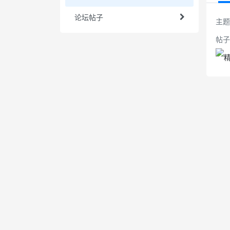
论坛帖子
主题
帖子