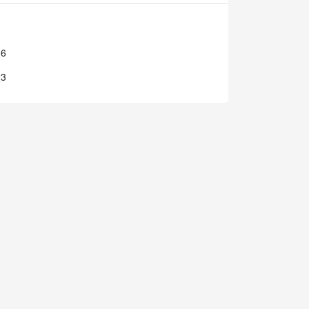
16
23