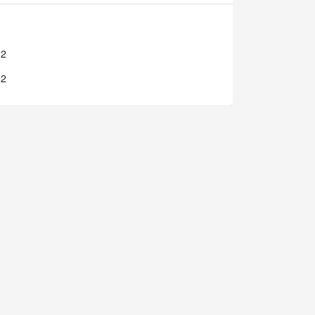
02
02