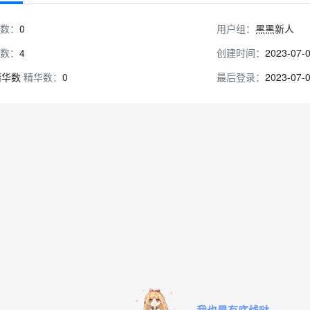
数：
0
用户组：
黑黑新人
数：
4
创建时间：
2023-07-
精华数：
0
最后登录：
2023-07-
我也是有底线哒~